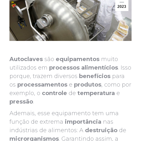
2023
Autoclaves
são
equipamentos
muito
utilizados em
processos alimentícios
. Isso
porque, trazem diversos
benefícios
para
os
processamentos
e
produtos
, como por
exemplo, o
controle
de
temperatura
e
pressão
.
Ademais, esse equipamento tem uma
função de extrema
importância
nas
indústrias de alimentos: A
destruição
de
microrganismos
. Garantindo assim, a