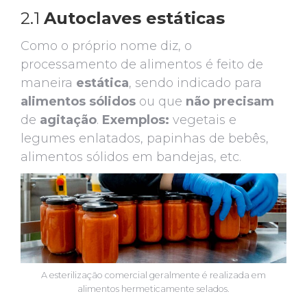
2.1
Autoclaves estáticas
Como o próprio nome diz, o
processamento de alimentos é feito de
maneira
estática
, sendo indicado para
alimentos sólidos
ou que
não
precisam
de
agitação
.
Exemplos:
vegetais e
legumes enlatados, papinhas de bebês,
alimentos sólidos em bandejas, etc.
A esterilização comercial geralmente é realizada em
alimentos hermeticamente selados.