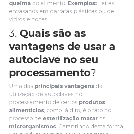
queima
do alimento.
Exemplos:
Leites
envasados em garrafas plásticas ou de
vidros e doces.
3.
Quais são as
vantagens de usar a
autoclave no seu
processamento
?
Uma das
principais
vantagens
da
utilização de autoclaves no
processamento de certos
produtos
alimentícios
, como já dito, é o fato do
processo de
esterilização
matar
os
microrganismos
. Garantindo desta forma,