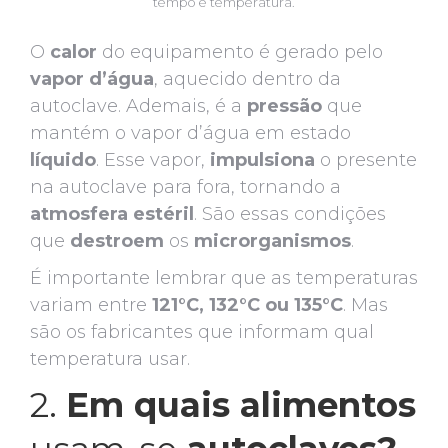
tempo e temperatura.
O
calor
do equipamento é gerado pelo
vapor d’água
, aquecido dentro da
autoclave. Ademais, é a
pressão
que
mantém o vapor d’água em estado
líquido
. Esse vapor,
impulsiona
o presente
na autoclave para fora, tornando a
atmosfera
estéril
. São essas condições
que
destroem
os
microrganismos
.
É importante lembrar que as temperaturas
variam entre
121°C, 132°C ou 135°C
. Mas
são os fabricantes que informam qual
temperatura usar.
2.
Em quais alimentos