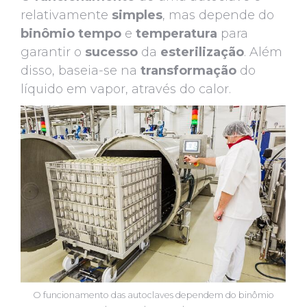
relativamente
simples
, mas depende do
binômio
tempo
e
temperatura
para
garantir o
sucesso
da
esterilização
. Além
disso, baseia-se na
transformação
do
líquido em vapor, através do calor.
O funcionamento das autoclaves dependem do binômio