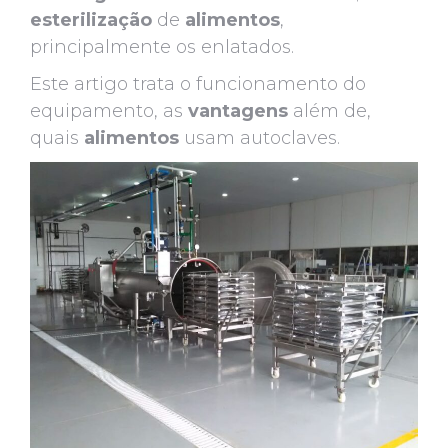
esterilização
de
alimentos
,
principalmente os enlatados.
Este artigo trata o funcionamento do
equipamento, as
vantagens
além de,
quais
alimentos
usam autoclaves.