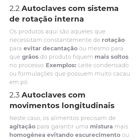
2.2
Autoclaves com sistema
de rotação interna
Os produtos aqui são aqueles que
necessitam constantemente de
rotação
para
evitar
decantação
ou mesmo para
que
grãos
do produto fiquem
mais soltos
no processo.
Exemplos:
Leite condensado
ou formulações que possuem muito cacau
em pó.
2.3
Autoclaves com
movimentos longitudinais
Neste caso, os alimentos precisam de
agitação
para garantir uma
mistura
mais
homogênea
evitando
escurecimento
ou